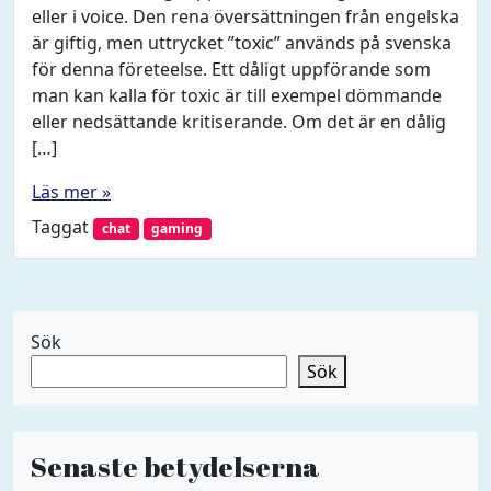
eller i voice. Den rena översättningen från engelska
är giftig, men uttrycket ”toxic” används på svenska
för denna företeelse. Ett dåligt uppförande som
man kan kalla för toxic är till exempel dömmande
eller nedsättande kritiserande. Om det är en dålig
[…]
Läs mer »
Taggat
chat
gaming
Sök
Sök
Senaste betydelserna