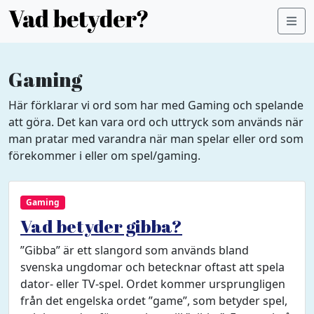
Gaming
Här förklarar vi ord som har med Gaming och spelande
att göra. Det kan vara ord och uttryck som används när
man pratar med varandra när man spelar eller ord som
förekommer i eller om spel/gaming.
Gaming
Vad betyder gibba?
”Gibba” är ett slangord som används bland
svenska ungdomar och betecknar oftast att spela
dator- eller TV-spel. Ordet kommer ursprungligen
från det engelska ordet ”game”, som betyder spel,