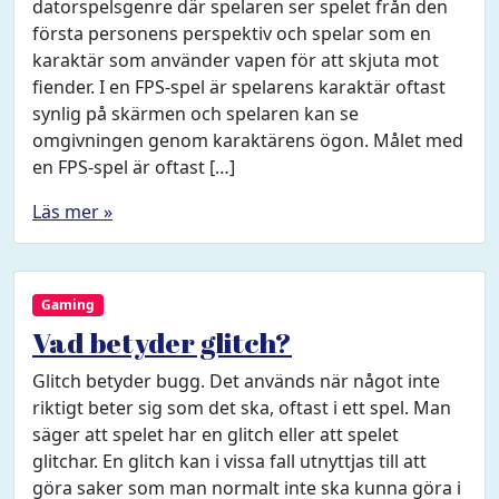
datorspelsgenre där spelaren ser spelet från den
första personens perspektiv och spelar som en
karaktär som använder vapen för att skjuta mot
fiender. I en FPS-spel är spelarens karaktär oftast
synlig på skärmen och spelaren kan se
omgivningen genom karaktärens ögon. Målet med
en FPS-spel är oftast […]
Läs mer »
Gaming
Vad betyder glitch?
Glitch betyder bugg. Det används när något inte
riktigt beter sig som det ska, oftast i ett spel. Man
säger att spelet har en glitch eller att spelet
glitchar. En glitch kan i vissa fall utnyttjas till att
göra saker som man normalt inte ska kunna göra i