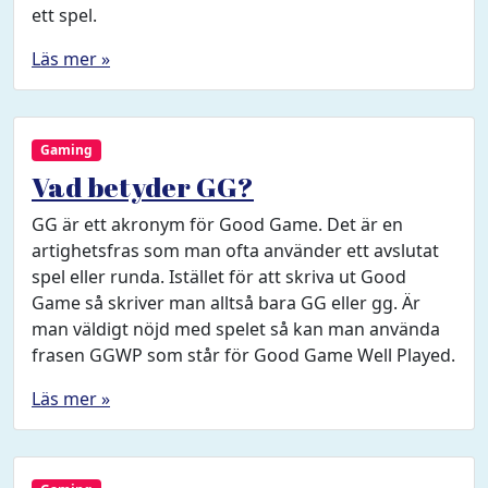
ett spel.
Läs mer »
Gaming
Vad betyder GG?
GG är ett akronym för Good Game. Det är en
artighetsfras som man ofta använder ett avslutat
spel eller runda. Istället för att skriva ut Good
Game så skriver man alltså bara GG eller gg. Är
man väldigt nöjd med spelet så kan man använda
frasen GGWP som står för Good Game Well Played.
Läs mer »