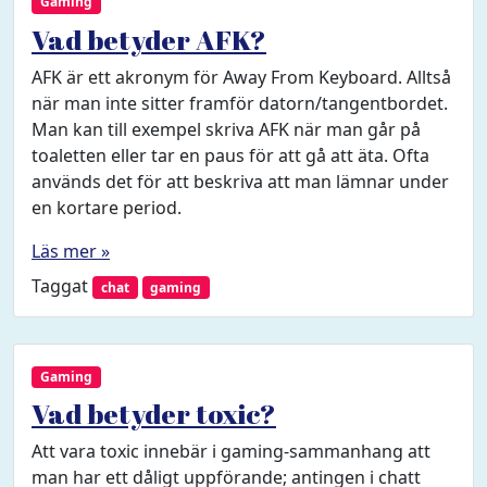
Gaming
Vad betyder AFK?
AFK är ett akronym för Away From Keyboard. Alltså
när man inte sitter framför datorn/tangentbordet.
Man kan till exempel skriva AFK när man går på
toaletten eller tar en paus för att gå att äta. Ofta
används det för att beskriva att man lämnar under
en kortare period.
Läs mer »
Taggat
chat
gaming
Gaming
Vad betyder toxic?
Att vara toxic innebär i gaming-sammanhang att
man har ett dåligt uppförande; antingen i chatt